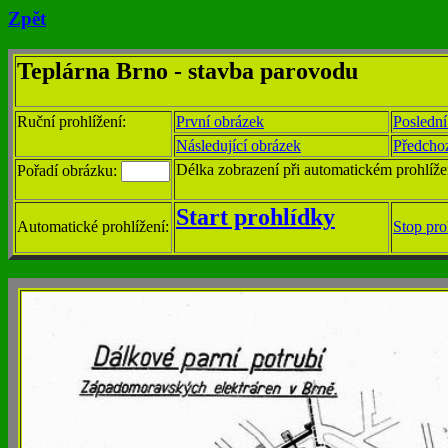
Zpět
Teplárna Brno - stavba parovodu
Ruční prohlížení:
První obrázek
Poslední
Následující obrázek
Předcho
Délka zobrazení při automatickém prohlíže
Pořadí obrázku:
Start prohlídky
Automatické prohlížení:
Stop pro