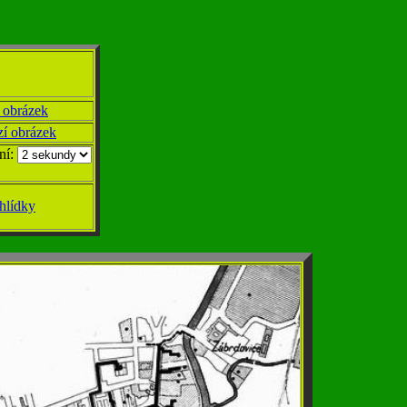
 obrázek
zí obrázek
ní:
hlídky